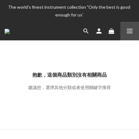
The world's finest instrument collection "Only the best is good 
The world's finest instrument collection "Only the best is good 
enough for us' 
enough for us' 
Welcome To 
The world's finest instrument collection "Only the best is good 
enough for us' 
抱歉，這個商品類別沒有相關商品
建議您，選擇其他分類或者使用關鍵字搜尋