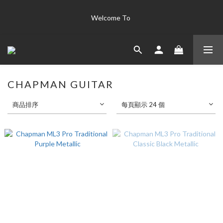
The world's finest instrument collection "Only the best is good 
Welcome To 
enough for us' 
The world's finest instrument collection "Only the best is good 
enough for us' 
CHAPMAN GUITAR
商品排序
每頁顯示 24 個