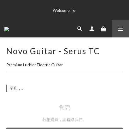
The world's finest instrument collection "Only the best is good 
Welcome To 
enough for us' 
The world's finest instrument collection "Only the best is good 
enough for us' 
Novo Guitar - Serus TC
Premium Luthier Electric Guitar
全店，a
售完
若想購買，請聯絡我們。