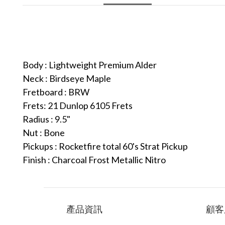
Body : Lightweight Premium Alder
Neck : Birdseye Maple
Fretboard : BRW
Frets: 21 Dunlop 6105 Frets
Radius : 9.5"
Nut : Bone
Pickups : Rocketfire total 60's Strat Pickup
Finish : Charcoal Frost Metallic Nitro
產品資訊
顧客