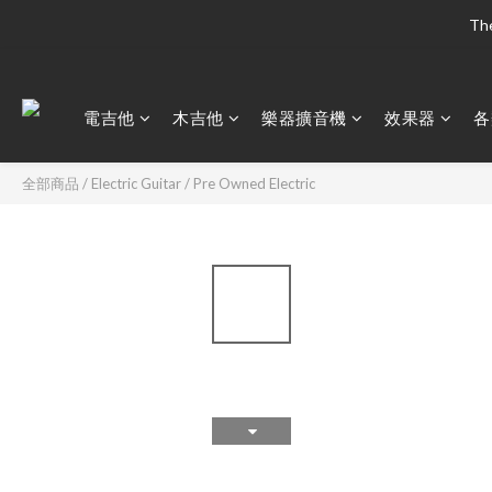
The
The
電吉他
木吉他
樂器擴音機
效果器
各
The
全部商品
/
Electric Guitar
/
Pre Owned Electric