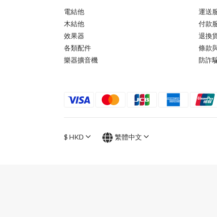
電結他
運送
木結他
付款
效果器
退換
各類配件
條款
樂器擴音機
防詐
$
HKD
繁體中文