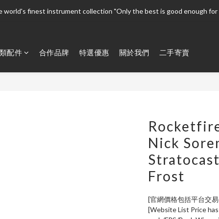
 world's finest instrument collection "Only the best is good enough for 
 world's finest instrument collection "Only the best is good enough for 
Welcome To 
類配件
合作品牌
特選優惠
關於我們
二手寄賣
 world's finest instrument collection "Only the best is good enough for 
Rocketfir
Nick Sore
Stratocast
Frost
[官網價格包括平台交
[Website List Price has