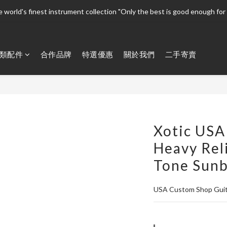
 world's finest instrument collection "Only the best is good enough for 
 world's finest instrument collection "Only the best is good enough for 
Welcome To 
類配件
合作品牌
特選優惠
關於我們
二手寄賣
 world's finest instrument collection "Only the best is good enough for 
Xotic USA
Heavy Rel
Tone Sunb
USA Custom Shop Guit