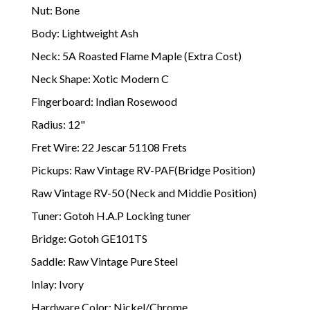
Nut: Bone
Body: Lightweight Ash
Neck: 5A Roasted Flame Maple (Extra Cost)
Neck Shape: Xotic Modern C
Fingerboard: Indian Rosewood
Radius: 12"
Fret Wire: 22 Jescar 51108 Frets
Pickups: Raw Vintage RV-PAF(Bridge Position)
Raw Vintage RV-50 (Neck and Middie Position)
Tuner: Gotoh H.A.P Locking tuner
Bridge: Gotoh GE101TS
Saddle: Raw Vintage Pure Steel
Inlay: Ivory
Hardware Color: Nickel/Chrome