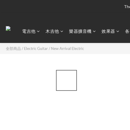
The
The
電吉他
木吉他
樂器擴音機
效果器
各
The
全部商品
/
Electric Guitar
/
New Arrival Electric