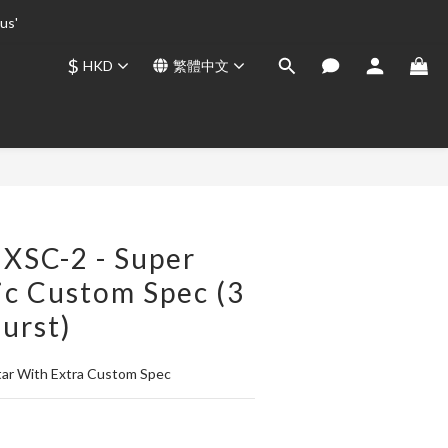
us' 
us' 
$
HKD
繁體中文
us' 
立即購買
 XSC-2 - Super
ic Custom Spec (3
urst)
ar With Extra Custom Spec